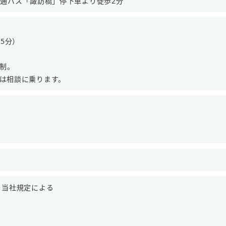
交通バス「諏訪橋」停下車より徒歩2分
45分）
ト制。
は相談に乗ります。
、当社規定による