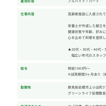
雇用形態
アルバイト / パート
仕事内容
高齢者施設に入居され
栄養士が作成した献立
健康状態や年齢、好み
心を込めて料理を提供
★20代・30代・40代・
幅広い年代のスタッフ
給与
時給1063円～
※試用期間3ヶ月あり（
勤務地
群馬県前橋市上小出町3丁
グリーンライフ前橋敷島