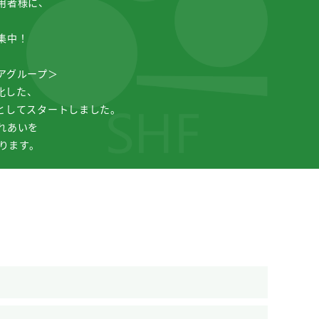
用者様に、
集中！
アグループ＞
化した、
としてスタートしました。
れあいを
おります。