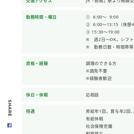
交通アクセス
JR「前橋」駅より関越
勤務時間・曜日
① 6:00～ 9:00
② 6:00～13:15（休憩
③ 15:30～19:00
※ 週2日～OK。シフ
※ 勤務日数・時間帯等
資格・経験
調理のできる方
※調免不要
※経験者歓迎
休日・休暇
応相談
SHARE
待遇
昇給年1回、賞与年2回
有給休暇
社会保険完備
制服貸与