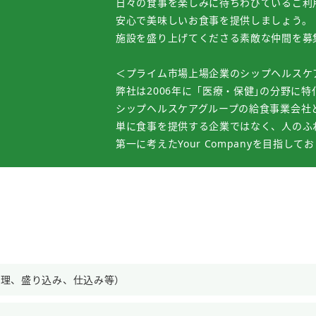
日々の食事を楽しみに待ちわびているご利
安心で美味しいお食事を提供しましょう。
施設を盛り上げてくださる素敵な仲間を募
＜プライム市場上場企業のシップヘルスケ
弊社は2006年に「医療・保健｣の分野に特
シップヘルスケアグループの給食事業会社
単に食事を提供する企業ではなく、人のふ
第一に考えたYour Companyを目指して
調理、盛り込み、仕込み等）